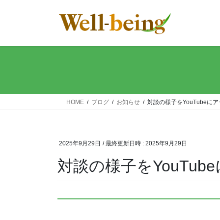
コ
ナ
ン
ビ
テ
ゲ
ン
ー
ツ
シ
へ
ョ
ス
ン
キ
に
ッ
移
HOME
ブログ
お知らせ
対談の様子をYouTubeに
プ
動
2025年9月29日
/ 最終更新日時 :
2025年9月29日
対談の様子をYouTu